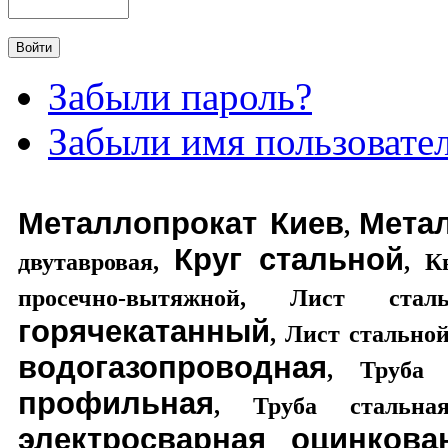
Забыли пароль?
Забыли имя пользовате
Металлопрокат Киев
Мета
,
Круг стальной
двутавровая
,
,
К
просечно-вытяжной
,
Лист стал
горячекатанный
,
Лист стально
водогазопроводная
,
Труба 
профильная
,
Труба стальная
электросварная оцинкова