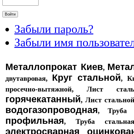
Забыли пароль?
Забыли имя пользовате
Металлопрокат Киев
Мета
,
Круг стальной
двутавровая
,
,
К
просечно-вытяжной
,
Лист стал
горячекатанный
,
Лист стально
водогазопроводная
,
Труба 
профильная
,
Труба стальная
электросварная оцинкова