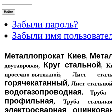
Забыли пароль?
Забыли имя пользовате
Металлопрокат Киев
Мета
,
Круг стальной
двутавровая
,
,
К
просечно-вытяжной
,
Лист стал
горячекатанный
,
Лист стально
водогазопроводная
,
Труба 
профильная
,
Труба стальная
электросварная оцинкова