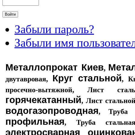
Забыли пароль?
Забыли имя пользовате
Металлопрокат Киев
Мета
,
Круг стальной
двутавровая
,
,
К
просечно-вытяжной
,
Лист стал
горячекатанный
,
Лист стально
водогазопроводная
,
Труба 
профильная
,
Труба стальная
электросварная оцинкова